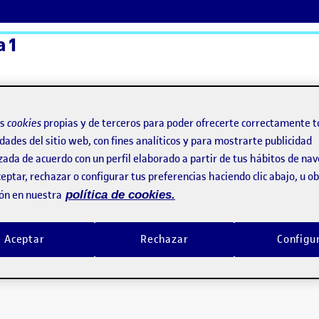
a 1
ActiFolios
Ay
os
cookies
propias y de terceros para poder ofrecerte correctamente t
dades del sitio web, con fines analíticos y para mostrarte publicidad
zada de acuerdo con un perfil elaborado a partir de tus hábitos de na
eptar, rechazar o configurar tus preferencias haciendo clic abajo, u 
ón en nuestra
política de cookies.
Aceptar
Rechazar
Configu
. Plataformas de publicación y distribución
e audio y vídeo. Plataformas de publicación y distribución