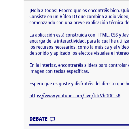
¡Hola a todos! Espero que os encontréis bien. Qui
un Vídeo DJ que combina audio video, filtros visu
¡Hola a todos! Espero que os encontréis bien. Qui
Consiste en un Vídeo DJ que combina audio video, f
comenzando con una breve explicación técnica de
La aplicación está construida con HTML, CSS y Java
encarga de la interactividad, para la cual he utili
los recursos necesarios, como la música y el vídeo
de sonido y aplicado los efectos visuales e intera
En la interfaz, encontraréis sliders para controlar
imagen con teclas específicas.
Espero que os guste y disfrutéis del directo que h
https://www.youtube.com/live/kTrVhOOCLs8
CONTRIBUTION
0
EN PR2. TRANSMISIÓN DE AUD
DEBATE