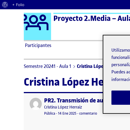
Acerca de WordPress
+ Folio
Logo Ágora
Proyecto 2.Media – Aul
Saltar al contenido
Participantes
Utilizam
funcionali
personali
Semestre 20241 - Aula 1
Cristina López Herraiz
Puedes ac
Cristina López Herraiz
informaci
PR2. Transmisión de audio y vídeo
Publicado por
Publicado por
Cristina López Herraiz
Visibilidad:
Fecha de publicación
14 enero, 2025 7:31 pm
en PR2. Transmisión d
Pública
-
14 Ene 2025
-
comentario