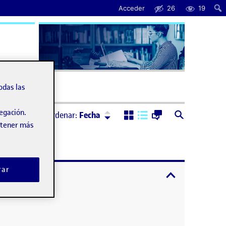
Acceder
26
19
uda
odas las
Ordenar:
Descendente
vegación.
Ordenar:
Fecha
obtener más
rar
expandir / cont