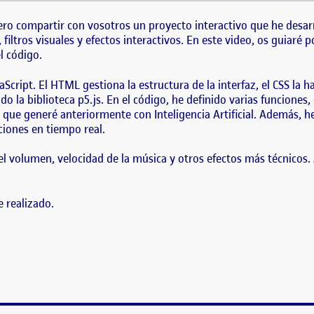
ero compartir con vosotros un proyecto interactivo que he desarrollado par
ales y efectos interactivos. En este video, os guiaré por el funcionamiento 
ero compartir con vosotros un proyecto interactivo que he desarr
iltros visuales y efectos interactivos. En este video, os guiaré p
l código.
Script. El HTML gestiona la estructura de la interfaz, el CSS la h
zado la biblioteca p5.js. En el código, he definido varias funcione
 que generé anteriormente con Inteligencia Artificial. Además, he
cciones en tiempo real.
 el volumen, velocidad de la música y otros efectos más técnicos. 
e realizado.
IO Y VÍDEO. PLATAFORMAS DE PUBLICACIÓN Y DISTRIB