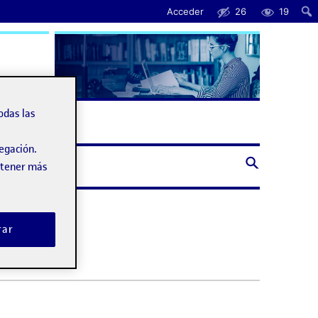
Acceder
26
19
uda
odas las
vegación.
obtener más
rar