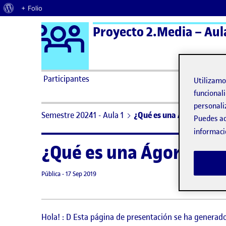
Acerca de WordPress
+ Folio
Logo Ágora
Proyecto 2.Media – Aul
Saltar al contenido
Participantes
Utilizam
funcionali
personali
Semestre 20241 - Aula 1
¿Qué es una Ágora?
Puedes ac
informaci
¿Qué es una Ágora?
Visibilidad:
Fecha de publicación
8 septiembre, 2021 11:19 pm
Pública
-
17 Sep 2019
Hola! : D Esta página de presentación se ha genera