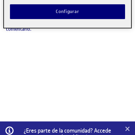
No hay comentarios.
Configurar
Lo siento, debes estar
conectado
para publicar un
comentario.
×
Información
¿Eres parte de la comunidad? Accede