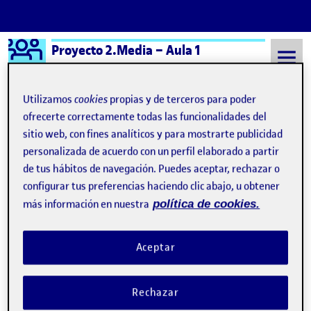
Logo Ágora
Proyecto 2.Media – Aula 1
Saltar al contenido
Utilizamos
cookies
propias y de terceros para poder
ofrecerte correctamente todas las funcionalidades del
sitio web, con fines analíticos y para mostrarte publicidad
Semestre 20241 - Aula 1
Paula López Perez
personalizada de acuerdo con un perfil elaborado a partir
Paula López Perez
de tus hábitos de navegación. Puedes aceptar, rechazar o
configurar tus preferencias haciendo clic abajo, u obtener
más información en nuestra
política de cookies.
Práctica 2 – Proyecto 2 Media Paula
Publicado por
López
Aceptar
Publicado por
Paula López Perez
Visibilidad:
Fecha de publicación
16 enero, 2025 12:17 pm
en Práctica 2 – Proyecto 2 Media Pa
Pública
-
16 Ene 2025
-
comentario
Rechazar
CONTRIBUTION
0
EN PRÁCTICA 2 – PROYECTO 2 MEDIA PAU
DEBATE