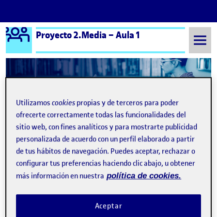
Logo Ágora
Proyecto 2.Media – Aula 1
Saltar al contenido
Semestre 20241 - Aula 1
16 Enero, 2025
Utilizamos
cookies
propias y de terceros para poder
16 Enero, 2025
ofrecerte correctamente todas las funcionalidades del
sitio web, con fines analíticos y para mostrarte publicidad
personalizada de acuerdo con un perfil elaborado a partir
PRA2 | Proyecto Media 2. | Transmisión de audio y vídeo. Plataformas de publicación y distribución
Publicado por
de tus hábitos de navegación. Puedes aceptar, rechazar o
Publicado por
Daniela Giraldo Pardo
configurar tus preferencias haciendo clic abajo, u obtener
Visibilidad:
Fecha de publicación
16 enero, 2025 11:35 pm
en PRA2 | Proyecto Media 2. | Trans
Pública
-
16 Ene 2025
-
comentario
más información en nuestra
política de cookies.
Hola compañerxs! En el siguiente videotutorial presentaré mi
proyecto final desarrollado para la PRA2 el cual es una aplicación
VJ interactiva desarrollada con HTML5 y JavaScript. Este
Aceptar
proyecto combina música y video generados por inteligencia