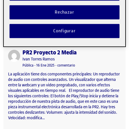
artificial con efectos visuales y de audio controlados en tiempo
real. También integra la web cam en directo por lo que estos
Rechazar
efectos visuales también se le pueden aplicar a la cámara. La
aplicación incluye funcionalidades que permiten sincronizar los
efectos visuales con las características…
Configurar
PR2 Proyecto 2 Media
Publicado por
Publicado por
Ivan Torres Ramos
Visibilidad:
Fecha de publicación
16 enero, 2025 10:41 pm
en PR2 Proyecto 2 Media
Pública
-
16 Ene 2025
-
comentario
La aplicación tiene dos componentes principales: Un reproductor
de audio con controles avanzados. Un visualizador que alterna
entre la webcam y un video pregrabado, con varios efectos
visuales aplicables en tiempo real. El reproductor de audio tiene
los siguientes controles: El botón de Play/Stop inicia y detiene la
reproducción de nuestra pista de audio, que en este caso es una
pieza instrumental electrónica desarrollada en la PR2. Hay tres
controles deslizantes: Volumen: ajusta la intensidad del sonido.
Velocidad: modifica…