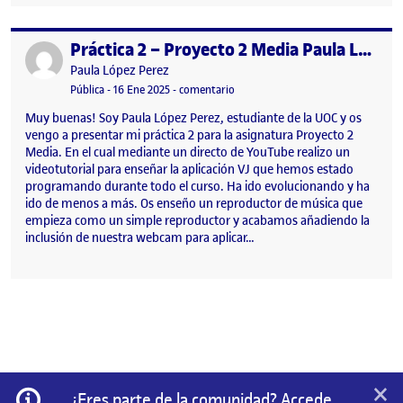
Práctica 2 – Proyecto 2 Media Paula López
Publicado por
Publicado por
Paula López Perez
Visibilidad:
Fecha de publicación
16 enero, 2025 12:17 pm
en Práctica 2 – Proyecto 2 Media P
Pública
-
16 Ene 2025
-
comentario
Muy buenas! Soy Paula López Perez, estudiante de la UOC y os
vengo a presentar mi práctica 2 para la asignatura Proyecto 2
Media. En el cual mediante un directo de YouTube realizo un
videotutorial para enseñar la aplicación VJ que hemos estado
programando durante todo el curso. Ha ido evolucionando y ha
ido de menos a más. Os enseño un reproductor de música que
empieza como un simple reproductor y acabamos añadiendo la
inclusión de nuestra webcam para aplicar…
×
Información
¿Eres parte de la comunidad? Accede