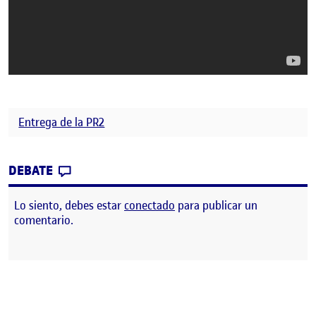
Entrega de la PR2
CONTRIBUTION
0
EN PR: TRANSMISIÓN DE AUDIO Y VÍDEO.
DEBATE
Lo siento, debes estar
conectado
para publicar un
comentario.