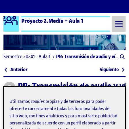
Logo Ágora
Proyecto 2.Media – Aula 1
Saltar al contenido
Semestre 20241 - Aula 1
PR: Transmisión de audio y vídeo. Plataformas de publicación y distribución
Navegación de entradas
: PRA2 – VideoDJ – Tutorial en directo para la util
: PR2
Anterior
Siguiente
PR: Transmisión de audio y ví
Publicado por
Publicado por
Eva Maria Seoane Martinez
Visibilidad:
Fecha de publicación
en PR: Transmisión de audio y vídeo. Pl
Pública
-
7 Ene 2025
-
comentario
Utilizamos
cookies
propias y de terceros para poder
ofrecerte correctamente todas las funcionalidades del
sitio web, con fines analíticos y para mostrarte publicidad
Hola a todos,
personalizada de acuerdo con un perfil elaborado a partir