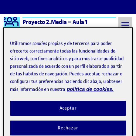
Logo Ágora
Proyecto 2.Media – Aula 1
Saltar al contenido
Utilizamos
cookies
propias y de terceros para poder
ofrecerte correctamente todas las funcionalidades del
sitio web, con fines analíticos y para mostrarte publicidad
Semestre 20241 - Aula 1
Eva Maria Seoane Martinez
personalizada de acuerdo con un perfil elaborado a partir
Eva Maria Seoane
de tus hábitos de navegación. Puedes aceptar, rechazar o
configurar tus preferencias haciendo clic abajo, u obtener
Martinez
más información en nuestra
política de cookies.
PR: Transmisión de audio y vídeo. Plataformas de publicación y distribución
Publicado por
Aceptar
Publicado por
Eva Maria Seoane Martinez
Visibilidad:
Fecha de publicación
en PR: Transmisión de audio y vídeo.
Pública
-
7 Ene 2025
-
comentario
Rechazar
Hola a todos, Soy Eva María Seoane Martínez y quiero compartir
con vosotros el resultado de mi proyecto final para la asignatura