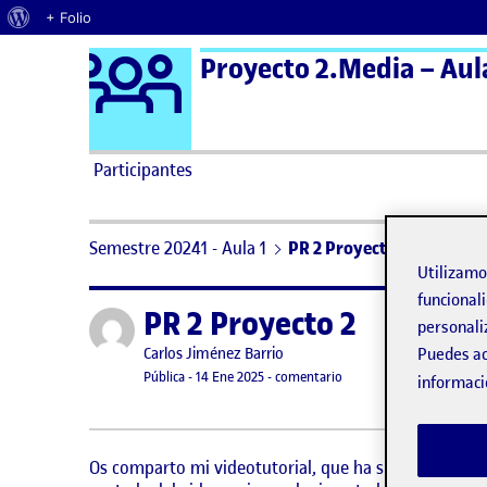
Acerca de WordPress
+ Folio
Logo Ágora
Proyecto 2.Media – Aul
Saltar al contenido
Participantes
Semestre 20241 - Aula 1
PR 2 Proyecto 2
Utilizam
funcionali
PR 2 Proyecto 2
Publicado por
personali
Publicado por
Puedes ac
Carlos Jiménez Barrio
Visibilidad:
Fecha de publicación
en PR 2 Proyecto 2
Pública
-
14 Ene 2025
-
comentario
informaci
Os comparto mi videotutorial, que ha sido creado en