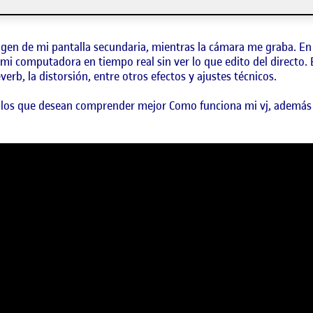
que he diseñado utilizando Canva. Posteriormente, he agregado l
magen de mi pantalla secundaria, mientras la cámara me graba. En
mi computadora en tiempo real sin ver lo que edito del directo. E
erb, la distorsión, entre otros efectos y ajustes técnicos.
uellos que desean comprender mejor Como funciona mi vj, además