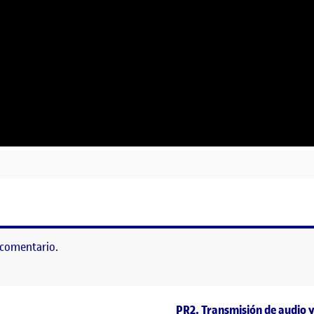
 comentario.
Entrada siguiente
PR2. Transmisión de audio y