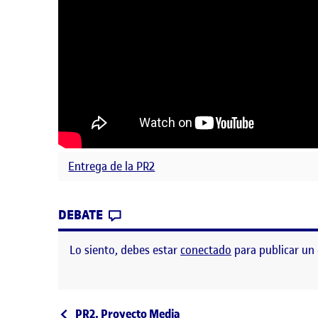
Entrega de la PR2
CONTRIBUTION
0
EN PR 2 PROYECTO 2
DEBATE
Lo siento, debes estar
conectado
para publicar un
Entrada anterior
PR2. Proyecto Media