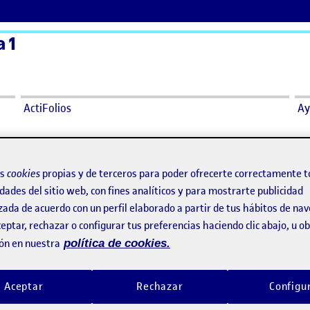
a 1
ActiFolios
Ay
os
cookies
propias y de terceros para poder ofrecerte correctamente t
dades del sitio web, con fines analíticos y para mostrarte publicidad
zada de acuerdo con un perfil elaborado a partir de tus hábitos de na
eptar, rechazar o configurar tus preferencias haciendo clic abajo, u 
ón en nuestra
política de cookies.
Aceptar
Rechazar
Configu
 directo usando OBS. En el muestro cómo funciona el proyecto de