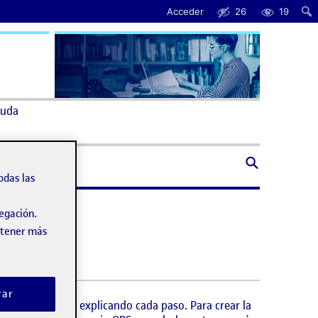
Acceder
26
19
uda
odas las
vegación.
obtener más
rar
 la PEC pasada, explicando cada paso. Para crear la