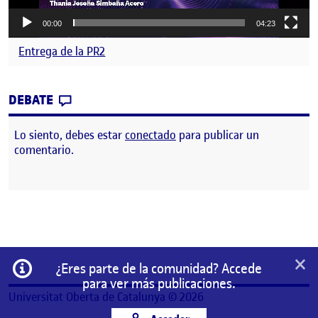
00:00
04:23
Entrega de la PR2
CONTRIBUTION
0
EN PR2. PROYECTO MEDIA
DEBATE
Lo siento, debes estar
conectado
para publicar un
comentario.
×
Información
¿Eres parte de la comunidad? Accede
para ver más publicaciones.
Universitat Oberta de Catalunya © 2026