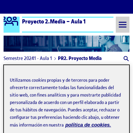
Logo Ágora
Proyecto 2.Media – Aula 1
Saltar al contenido
Semestre 20241 - Aula 1
PR2. Proyecto Media
Navegación de entradas
: PR2. Transmisión de audio y vídeo. Irene Sirgo
: PR 
Anterior
Siguiente
Utilizamos
cookies
propias y de terceros para poder
PR2. Proyecto Media
Publicado por
ofrecerte correctamente todas las funcionalidades del
sitio web, con fines analíticos y para mostrarte publicidad
Publicado por
Thania Jeseña Simbaña Acero
personalizada de acuerdo con un perfil elaborado a partir
Visibilidad:
Fecha de publicación
12 enero, 2025 11:49 am
en PR2. Proyecto Media
Pública
-
12 Ene 2025
-
comentario
de tus hábitos de navegación. Puedes aceptar, rechazar o
configurar tus preferencias haciendo clic abajo, u obtener
Este video
más información en nuestra
política de cookies.