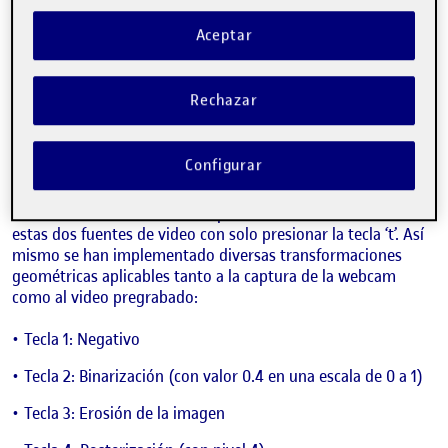
presenta una explicación detallada del VJ programado para
la asignatura. Los usuarios podrán manipular diversos
Aceptar
aspectos del sonido y la imagen. En el ámbito del audio, se
proporcionan múltiples controladores que permiten ajustar
el volumen, la velocidad de reproducción y la panorámica.
Rechazar
Además, se incluyen efectos como la modulación de la
frecuencia de cortes, la resonancia, la distorsión y la
reverberación. En cuanto al aspecto visual, se permite
Configurar
capturar imágenes en tiempo real a través de la webcam, así
como la opción de incorporar videos pregrabados. Una
característica destacada es la posibilidad de alternar entre
estas dos fuentes de video con solo presionar la tecla ‘t’. Así
mismo se han implementado diversas transformaciones
geométricas aplicables tanto a la captura de la webcam
como al video pregrabado:
Tecla 1: Negativo
Tecla 2: Binarización (con valor 0.4 en una escala de 0 a 1)
Tecla 3: Erosión de la imagen