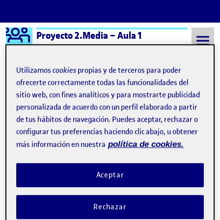
Logo Ágora
Proyecto 2.Media – Aula 1
Saltar al contenido
Utilizamos
cookies
propias y de terceros para poder
ofrecerte correctamente todas las funcionalidades del
sitio web, con fines analíticos y para mostrarte publicidad
Semestre 20241 - Aula 1
Ivan Torres Ramos
personalizada de acuerdo con un perfil elaborado a partir
Ivan Torres Ramos
de tus hábitos de navegación. Puedes aceptar, rechazar o
configurar tus preferencias haciendo clic abajo, u obtener
más información en nuestra
política de cookies.
PR2 Proyecto 2 Media
Publicado por
Publicado por
Ivan Torres Ramos
Visibilidad:
Fecha de publicación
16 enero, 2025 10:41 pm
en PR2 Proyecto 2 Media
Pública
-
16 Ene 2025
-
comentario
Aceptar
La aplicación tiene dos componentes principales: Un reproductor
de audio con controles avanzados. Un visualizador que alterna
Rechazar
entre la webcam y un video pregrabado, con varios efectos
visuales aplicables en tiempo real. El reproductor de audio tiene