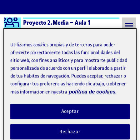
Logo Ágora
Proyecto 2.Media – Aula 1
Saltar al contenido
Utilizamos
cookies
propias y de terceros para poder
ofrecerte correctamente todas las funcionalidades del
sitio web, con fines analíticos y para mostrarte publicidad
Semestre 20241 - Aula 1
Irene Sirgo Blanco
personalizada de acuerdo con un perfil elaborado a partir
Irene Sirgo Blanco
de tus hábitos de navegación. Puedes aceptar, rechazar o
configurar tus preferencias haciendo clic abajo, u obtener
más información en nuestra
política de cookies.
PR2. Transmisión de audio y vídeo. Irene Sirgo
Publicado por
Publicado por
Irene Sirgo Blanco
Visibilidad:
Fecha de publicación
7 enero, 2025 2:14 pm
en PR2. Transmisión de audio y vídeo
Pública
-
7 Ene 2025
-
comentario
Aceptar
¡Hola a todos y todas! Soy Irene Sirgo y aquí tenéis la grabación
del directo que he hecho para mostrar mi aplicación video DJ
Rechazar
para la práctica 2 de la asignatura de Proyecto 2.Media. Es una
aplicación sencilla que permite mostrar tanto audio como video y