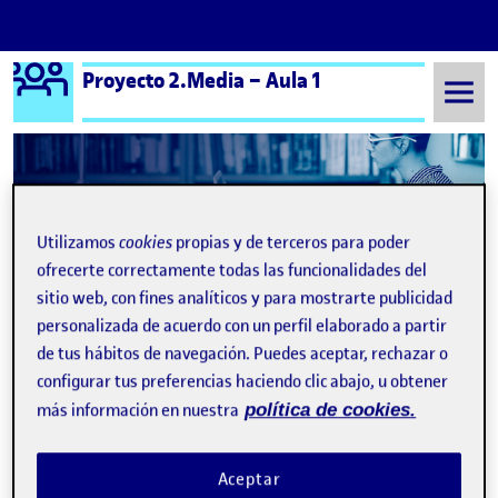
Logo Ágora
Proyecto 2.Media – Aula 1
Saltar al contenido
Semestre 20241 - Aula 1
PR2. Transmisión de audio y vídeo. Irene Sirgo
Utilizamos
cookies
propias y de terceros para poder
Navegación de entradas
: PR2 – Videotutorial VJ
: PR
Anterior
Siguiente
ofrecerte correctamente todas las funcionalidades del
sitio web, con fines analíticos y para mostrarte publicidad
PR2. Transmisión de audio y v
Publicado por
personalizada de acuerdo con un perfil elaborado a partir
de tus hábitos de navegación. Puedes aceptar, rechazar o
Publicado por
Irene Sirgo Blanco
configurar tus preferencias haciendo clic abajo, u obtener
Visibilidad:
Fecha de publicación
7 enero, 2025 2:14 pm
en PR2. Transmisión de audio y vídeo. I
Pública
-
7 Ene 2025
-
comentario
más información en nuestra
política de cookies.
¡Hola a todos y todas!
Aceptar
Soy Irene Sirgo y aquí tenéis la grabación del directo que he