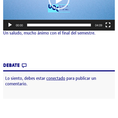
00:00
04:09
Un saludo, mucho ánimo con el final del semestre.
CONTRIBUTION
0
EN PR2. TRANSMISIÓN DE AUDIO Y VÍDEO.
DEBATE
Lo siento, debes estar
conectado
para publicar un
comentario.