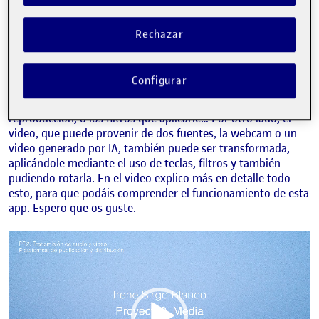
hecho para mostrar mi aplicación video DJ para la práctica 2
de la asignatura de Proyecto 2.Media. Es una aplicación
Rechazar
sencilla que permite mostrar tanto audio como video y
gestionarlo, aplicándole filtros y efectos. El audio,
compuesto por una canción generada por IA, puede ser
Configurar
controlado a través de un botón de Play y Stop y de sliders,
que gestionan aspectos como el volumen, la velocidad de
reproducción, o los filtros que aplicarle… Por otro lado, el
video, que puede provenir de dos fuentes, la webcam o un
video generado por IA, también puede ser transformada,
aplicándole mediante el uso de teclas, filtros y también
pudiendo rotarla. En el video explico más en detalle todo
esto, para que podáis comprender el funcionamiento de esta
app. Espero que os guste.
Reproductor
de
vídeo