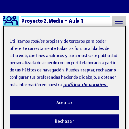
Logo Ágora
Proyecto 2.Media – Aula 1
Saltar al contenido
Utilizamos
cookies
propias y de terceros para poder
ofrecerte correctamente todas las funcionalidades del
sitio web, con fines analíticos y para mostrarte publicidad
Semestre 20241 - Aula 1
4 Enero, 2025
personalizada de acuerdo con un perfil elaborado a partir
4 Enero, 2025
de tus hábitos de navegación. Puedes aceptar, rechazar o
configurar tus preferencias haciendo clic abajo, u obtener
más información en nuestra
política de cookies.
Proyectos2: Tutorial aplicación VJ
Publicado por
Publicado por
Jordi Targa Torrens
Visibilidad:
Fecha de publicación
en Proyectos2: Tutorial aplicación VJ
Pública
-
4 Ene 2025
-
comentario
Aceptar
En este video, presento un breve tutorial de cinco minutos sobre
mi aplicación VJ, desarrollada como parte de una práctica para
Rechazar
[nombre de la asignatura]. Durante el tutorial, exploro las
funcionalidades clave de la aplicación y explico cómo