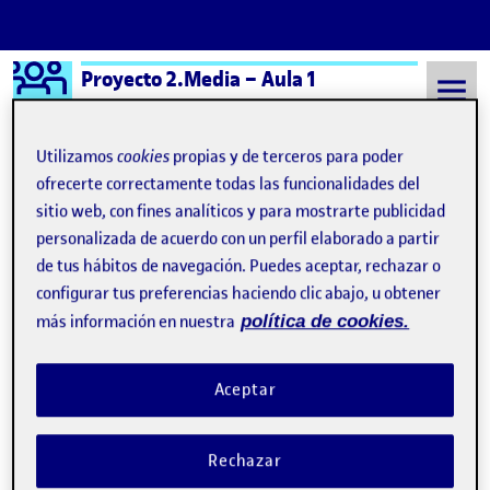
Logo Ágora
Proyecto 2.Media – Aula 1
Saltar al contenido
Utilizamos
cookies
propias y de terceros para poder
ofrecerte correctamente todas las funcionalidades del
sitio web, con fines analíticos y para mostrarte publicidad
Semestre 20241 - Aula 1
Jordi Targa Torrens
personalizada de acuerdo con un perfil elaborado a partir
Jordi Targa Torrens
de tus hábitos de navegación. Puedes aceptar, rechazar o
configurar tus preferencias haciendo clic abajo, u obtener
más información en nuestra
política de cookies.
Proyectos2: Tutorial aplicación VJ
Publicado por
Publicado por
Jordi Targa Torrens
Visibilidad:
Fecha de publicación
en Proyectos2: Tutorial aplicación VJ
Pública
-
4 Ene 2025
-
comentario
Aceptar
En este video, presento un breve tutorial de cinco minutos sobre
mi aplicación VJ, desarrollada como parte de una práctica para
Rechazar
[nombre de la asignatura]. Durante el tutorial, exploro las
funcionalidades clave de la aplicación y explico cómo