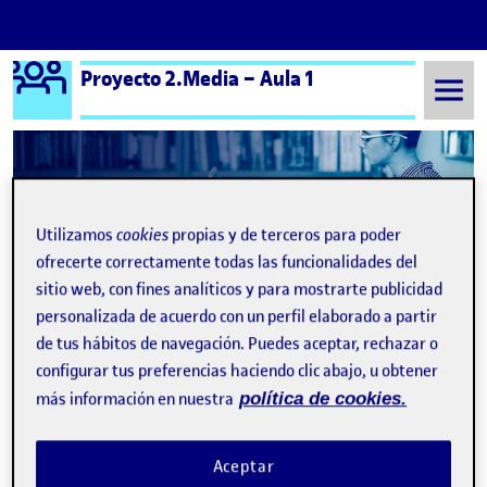
Logo Ágora
Proyecto 2.Media – Aula 1
Saltar al contenido
Semestre 20241 - Aula 1
Proyectos2: Tutorial aplicación VJ
Utilizamos
cookies
propias y de terceros para poder
Navegación de entradas
: PR2. Transmisión de audio y vídeo. Plataformas d
: PRA
Anterior
Siguiente
ofrecerte correctamente todas las funcionalidades del
sitio web, con fines analíticos y para mostrarte publicidad
Proyectos2: Tutorial aplicació
personalizada de acuerdo con un perfil elaborado a partir
Publicado por
de tus hábitos de navegación. Puedes aceptar, rechazar o
Publicado por
Jordi Targa Torrens
configurar tus preferencias haciendo clic abajo, u obtener
Visibilidad:
Fecha de publicación
en Proyectos2: Tutorial aplicación VJ
Pública
-
4 Ene 2025
-
comentario
más información en nuestra
política de cookies.
En este video, presento un breve tutorial de cinco minutos
sobre mi aplicación VJ, desarrollada como parte de una
Aceptar