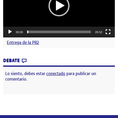
00:00
05:52
Entrega de la PR2
CONTRIBUTION
0
EN PROYECTOS2: TUTORIAL APLICACIÓN V
DEBATE
Lo siento, debes estar
conectado
para publicar un
comentario.