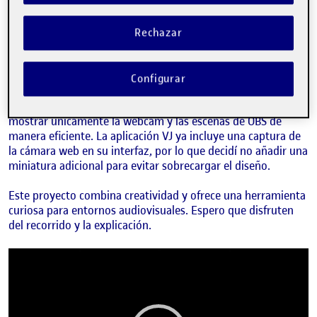
práctica para [nombre de la asignatura]. Durante el tutorial,
exploro las funcionalidades clave de la aplicación y explico
cómo aprovecharla al máximo. Además, inicio con una breve
Rechazar
introducción que detalla el contexto del proyecto,
incluyendo el nombre de la asignatura y mi participación.
Configurar
Para simplificar la integración de la cámara web, he
implementado una funcionalidad especial que permite
mostrar únicamente la webcam y las escenas de OBS de
manera eficiente. La aplicación VJ ya incluye una captura de
la cámara web en su interfaz, por lo que decidí no añadir una
miniatura adicional para evitar sobrecargar el diseño.
Este proyecto combina creatividad y ofrece una herramienta
curiosa para entornos audiovisuales. Espero que disfruten
del recorrido y la explicación.
Reproductor
de
vídeo