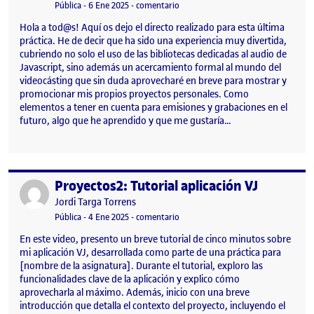
Visibilidad:
Fecha de publicación
en PRA2 – VideoDJ – Tutorial en dire
Pública
-
6 Ene 2025
-
comentario
Hola a tod@s! Aquí os dejo el directo realizado para esta última
práctica. He de decir que ha sido una experiencia muy divertida,
cubriendo no solo el uso de las bibliotecas dedicadas al audio de
Javascript, sino además un acercamiento formal al mundo del
videocásting que sin duda aprovecharé en breve para mostrar y
promocionar mis propios proyectos personales. Como
elementos a tener en cuenta para emisiones y grabaciones en el
futuro, algo que he aprendido y que me gustaría…
Proyectos2: Tutorial aplicación VJ
Publicado por
Publicado por
Jordi Targa Torrens
Visibilidad:
Fecha de publicación
en Proyectos2: Tutorial aplicación VJ
Pública
-
4 Ene 2025
-
comentario
En este video, presento un breve tutorial de cinco minutos sobre
mi aplicación VJ, desarrollada como parte de una práctica para
[nombre de la asignatura]. Durante el tutorial, exploro las
funcionalidades clave de la aplicación y explico cómo
aprovecharla al máximo. Además, inicio con una breve
introducción que detalla el contexto del proyecto, incluyendo el