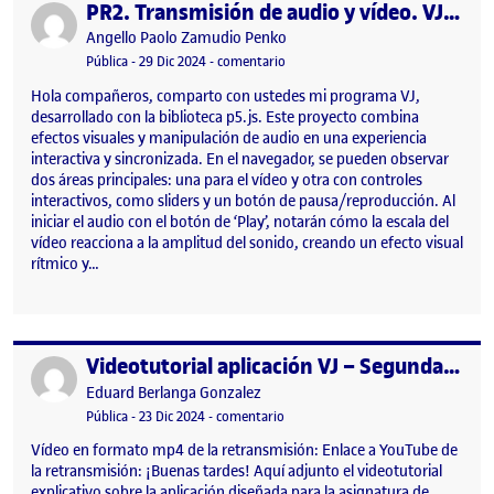
PR2. Transmisión de audio y vídeo. VJ App
Publicado por
Publicado por
Angello Paolo Zamudio Penko
Visibilidad:
Fecha de publicación
29 diciembre, 2024 11:51 pm
en PR2. Transmisión de audio y víd
Pública
-
29 Dic 2024
-
comentario
Hola compañeros, comparto con ustedes mi programa VJ,
desarrollado con la biblioteca p5.js. Este proyecto combina
efectos visuales y manipulación de audio en una experiencia
interactiva y sincronizada. En el navegador, se pueden observar
dos áreas principales: una para el vídeo y otra con controles
interactivos, como sliders y un botón de pausa/reproducción. Al
iniciar el audio con el botón de ‘Play’, notarán cómo la escala del
vídeo reacciona a la amplitud del sonido, creando un efecto visual
rítmico y…
Videotutorial aplicación VJ – Segunda práctica PR. 2 – Proyecto 2. Media.
Publicado por
Publicado por
Eduard Berlanga Gonzalez
Visibilidad:
Fecha de publicación
en Videotutorial aplicación VJ – Seg
Pública
-
23 Dic 2024
-
comentario
Vídeo en formato mp4 de la retransmisión: Enlace a YouTube de
la retransmisión: ¡Buenas tardes! Aquí adjunto el videotutorial
explicativo sobre la aplicación diseñada para la asignatura de