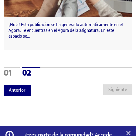
¡Hola! Esta publicación se ha generado automáticamente en el
Ágora. Te encuentras en el Ágora de la asignatura. En este
espacio se…
Página
Página
01
02
Siguiente
Anterior
×
Información
¿Eres parte de la comunidad? Accede