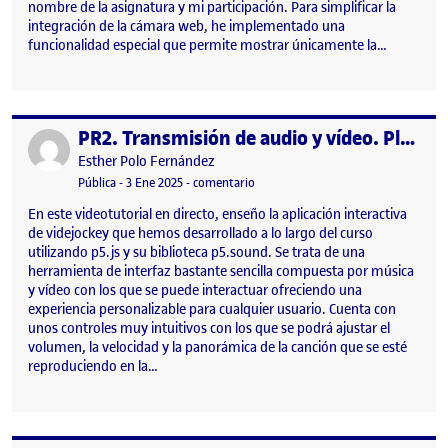
nombre de la asignatura y mi participación. Para simplificar la
integración de la cámara web, he implementado una
funcionalidad especial que permite mostrar únicamente la…
PR2. Transmisión de audio y vídeo. Plataformas de publicación y distribución
Publicado por
Publicado por
Esther Polo Fernández
Visibilidad:
Fecha de publicación
15 enero, 2025 11:35 am
en PR2. Transmisión de audio y vídeo
Pública
-
3 Ene 2025
-
comentario
En este videotutorial en directo, enseño la aplicación interactiva
de videjockey que hemos desarrollado a lo largo del curso
utilizando p5.js y su biblioteca p5.sound. Se trata de una
herramienta de interfaz bastante sencilla compuesta por música
y vídeo con los que se puede interactuar ofreciendo una
experiencia personalizable para cualquier usuario. Cuenta con
unos controles muy intuitivos con los que se podrá ajustar el
volumen, la velocidad y la panorámica de la canción que se esté
reproduciendo en la…