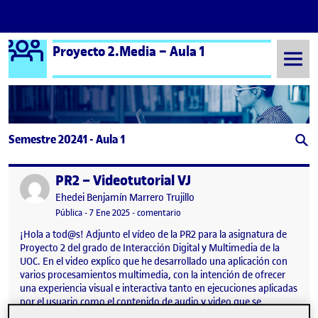
Logo Ágora
Proyecto 2.Media – Aula 1
Saltar al contenido
Semestre 20241 - Aula 1
PR2 – Videotutorial VJ
Publicado por
Publicado por
Ehedei Benjamín Marrero Trujillo
Visibilidad:
Fecha de publicación
7 enero, 2025 1:48 pm
en PR2 – Videotutorial VJ
Pública
-
7 Ene 2025
-
comentario
¡Hola a tod@s! Adjunto el vídeo de la PR2 para la asignatura de
Proyecto 2 del grado de Interacción Digital y Multimedia de la
UOC. En el video explico que he desarrollado una aplicación con
varios procesamientos multimedia, con la intención de ofrecer
una experiencia visual e interactiva tanto en ejecuciones aplicadas
por el usuario como el contenido de audio y video que se
reproduce. La aplicación se compone de los siguientes