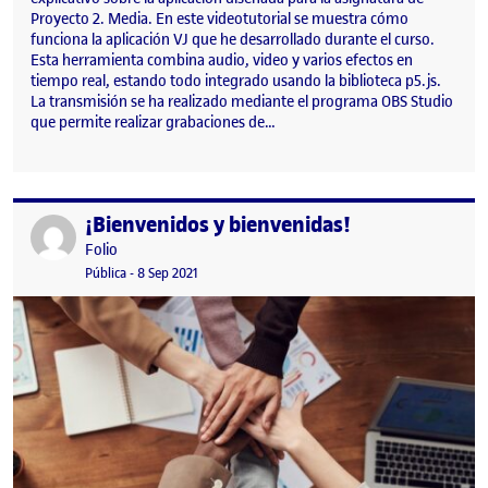
Proyecto 2. Media. En este videotutorial se muestra cómo
funciona la aplicación VJ que he desarrollado durante el curso.
Esta herramienta combina audio, video y varios efectos en
tiempo real, estando todo integrado usando la biblioteca p5.js.
La transmisión se ha realizado mediante el programa OBS Studio
que permite realizar grabaciones de…
¡Bienvenidos y bienvenidas!
Publicado por
Publicado por
Folio
Visibilidad:
Fecha de publicación
15 septiembre, 2022 3:41 pm
Pública
-
8 Sep 2021