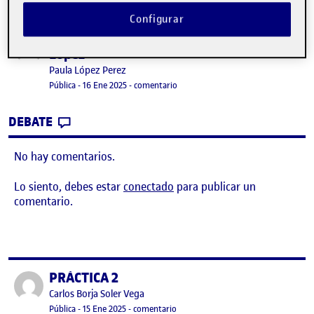
Configurar
Práctica 2 – Proyecto 2 Media Paula
Publicado por
López
Publicado por
Paula López Perez
Visibilidad:
Fecha de publicación
16 enero, 2025 12:17 pm
en Práctica 2 – Proyecto 2 Media Pa
Pública
-
16 Ene 2025
-
comentario
CONTRIBUTION
0
EN PRÁCTICA 2 – PROYECTO 2 MEDIA PAU
DEBATE
No hay comentarios.
Lo siento, debes estar
conectado
para publicar un
comentario.
PRÁCTICA 2
Publicado por
Publicado por
Carlos Borja Soler Vega
Visibilidad:
Fecha de publicación
en PRÁCTICA 2
Pública
-
15 Ene 2025
-
comentario