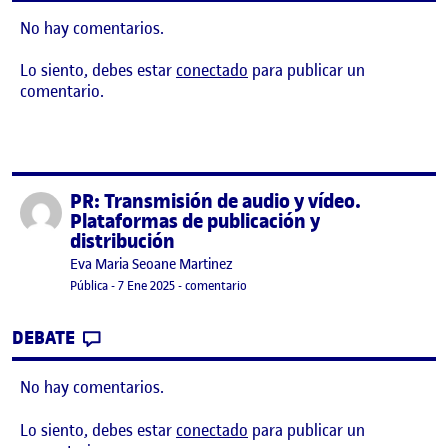
No hay comentarios.
Lo siento, debes estar
conectado
para publicar un
comentario.
PR: Transmisión de audio y vídeo.
Publicado por
Plataformas de publicación y
distribución
Publicado por
Eva Maria Seoane Martinez
Visibilidad:
Fecha de publicación
en PR: Transmisión de audio y vídeo. 
Pública
-
7 Ene 2025
-
comentario
CONTRIBUTION
0
EN PR: TRANSMISIÓN DE AUDIO Y VÍDEO.
DEBATE
No hay comentarios.
Lo siento, debes estar
conectado
para publicar un