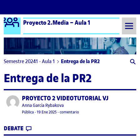
Logo Ágora
Proyecto 2.Media – Aula 1
Saltar al contenido
Semestre 20241 - Aula 1
Entrega de la PR2
Entrega de la PR2
PROYECTO 2 VIDEOTUTORIAL VJ
Publicado por
Publicado por
Anna Garcia Rybakova
Visibilidad:
Fecha de publicación
en PROYECTO 2 VIDEOTUTORIAL VJ
Pública
-
19 Ene 2025
-
comentario
CONTRIBUTION
0
EN PROYECTO 2 VIDEOTUTORIAL VJ
DEBATE