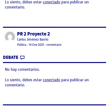
Lo siento, debes estar
conectado
para publicar un
comentario.
PR 2 Proyecto 2
Publicado por
Publicado por
Carlos Jiménez Barrio
Visibilidad:
Fecha de publicación
en PR 2 Proyecto 2
Pública
-
14 Ene 2025
-
comentario
CONTRIBUTION
0
EN PR 2 PROYECTO 2
DEBATE
No hay comentarios.
Lo siento, debes estar
conectado
para publicar un
comentario.