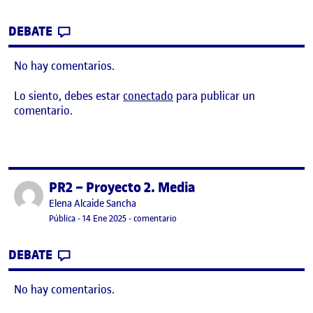
CONTRIBUTION
0
EN PRÁCTICA 2
DEBATE
No hay comentarios.
Lo siento, debes estar
conectado
para publicar un
comentario.
PR2 – Proyecto 2. Media
Publicado por
Publicado por
Elena Alcaide Sancha
Visibilidad:
Fecha de publicación
en PR2 – Proyecto 2. Media
Pública
-
14 Ene 2025
-
comentario
CONTRIBUTION
0
EN PR2 – PROYECTO 2. MEDIA
DEBATE
No hay comentarios.