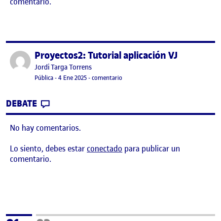
comentario.
Proyectos2: Tutorial aplicación VJ
Publicado por
Publicado por
Jordi Targa Torrens
Visibilidad:
Fecha de publicación
en Proyectos2: Tutorial aplicación VJ
Pública
-
4 Ene 2025
-
comentario
CONTRIBUTION
0
EN PROYECTOS2: TUTORIAL APLICACIÓN V
DEBATE
No hay comentarios.
Lo siento, debes estar
conectado
para publicar un
comentario.