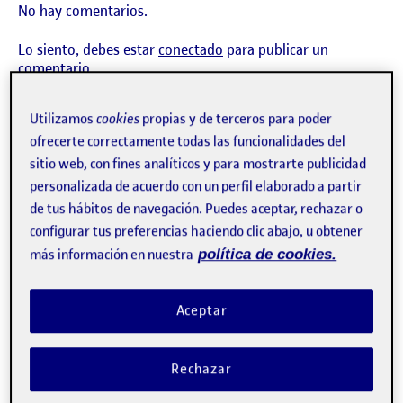
No hay comentarios.
Lo siento, debes estar
conectado
para publicar un
comentario.
Utilizamos
cookies
propias y de terceros para poder
ofrecerte correctamente todas las funcionalidades del
PR2 Proyecto 2 Media
sitio web, con fines analíticos y para mostrarte publicidad
Publicado por
personalizada de acuerdo con un perfil elaborado a partir
Publicado por
Ivan Torres Ramos
Visibilidad:
Fecha de publicación
16 enero, 2025 10:41 pm
en PR2 Proyecto 2 Media
Pública
-
16 Ene 2025
-
comentario
de tus hábitos de navegación. Puedes aceptar, rechazar o
configurar tus preferencias haciendo clic abajo, u obtener
CONTRIBUTION
0
EN PR2 PROYECTO 2 MEDIA
DEBATE
más información en nuestra
política de cookies.
No hay comentarios.
Aceptar
Lo siento, debes estar
conectado
para publicar un
comentario.
Rechazar