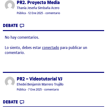
PR2. Proyecto Media
Publicado por
Publicado por
Thania Jeseña Simbaña Acero
Visibilidad:
Fecha de publicación
12 enero, 2025 11:49 am
en PR2. Proyecto Media
Pública
-
12 Ene 2025
-
comentario
CONTRIBUTION
0
EN PR2. PROYECTO MEDIA
DEBATE
No hay comentarios.
Lo siento, debes estar
conectado
para publicar un
comentario.
PR2 – Videotutorial VJ
Publicado por
Publicado por
Ehedei Benjamín Marrero Trujillo
Visibilidad:
Fecha de publicación
7 enero, 2025 1:48 pm
en PR2 – Videotutorial VJ
Pública
-
7 Ene 2025
-
comentario
CONTRIBUTION
0
EN PR2 – VIDEOTUTORIAL VJ
DEBATE